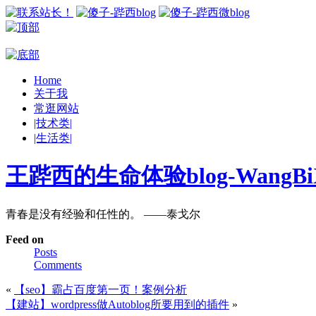
Home
关于我
常逛网站
|技术类|
|生活类|
王跸西的生命体验blog-WangBiX
青春是没有经验和任性的。 ——泰戈尔
Feed on
Posts
Comments
«
【seo】霸占百度第一页！案例分析
【建站】wordpress做Autoblog所要用到的插件
»