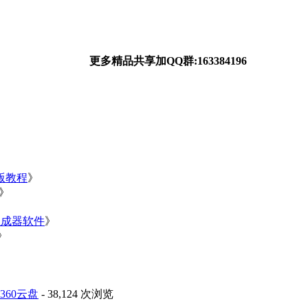
更多精品共享加QQ群:163384196
净版教程
》
》
》
生成器软件
》
》
60云盘
- 38,124 次浏览