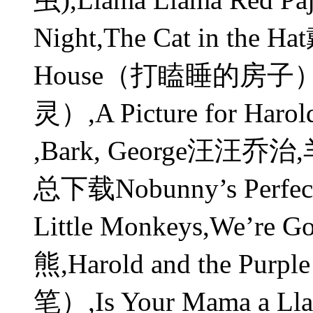
Night,The Cat in the
House（打瞌睡的房子）,F
灵）,A Picture for H
,Bark, George汪汪乔
总下载Nobunny’s Perfec
Little Monkeys,We’re 
熊,Harold and the P
笔）,Is Your Mama 