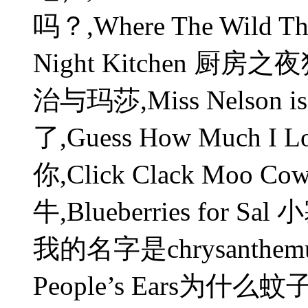
吗？,Where The Wild Th
Night Kitchen 厨房之夜
治与玛莎,Miss Nelson 
了,Guess How Much 
你,Click Clack Moo C
牛,Blueberries for S
我的名字是chrysanthemum,
People’s Ears为