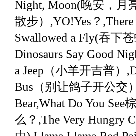
Night, Moon(晚安，月
散步）,YO!Yes？,There W
Swallowed a Fly(吞
Dinosaurs Say Good 
a Jeep（小羊开吉普）,Don’t 
Bus（别让鸽子开公交）,Br
Bear,What Do Yo
么？,The Very Hungry
虫),Llama Llama Re