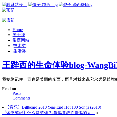
Home
关于我
常逛网站
|技术类|
|生活类|
王跸西的生命体验blog-WangBiX
我始终记住：青春是美丽的东西，而且对我来说它永远是鼓舞
Feed on
Posts
Comments
«
【音乐】Billboard 2010 Year-End Hot 100 Songs (2010)
【读书笔记】什么是英雄？-畏惧并战胜畏惧的人。
»