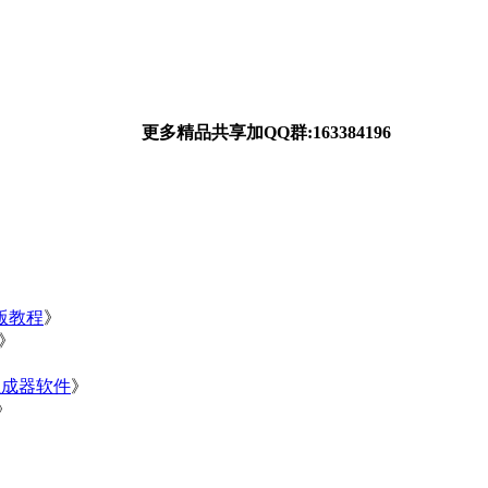
更多精品共享加QQ群:163384196
净版教程
》
》
》
生成器软件
》
》