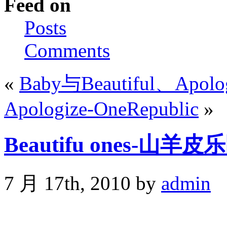
Feed on
Posts
Comments
«
Baby与Beautiful、Apol
Apologize-OneRepublic
»
Beautifu ones-山羊皮
7 月 17th, 2010 by
admin