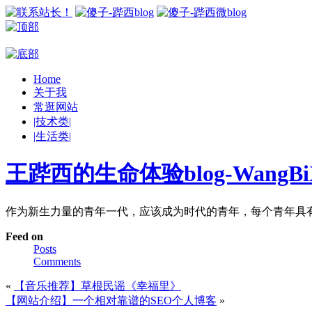
Home
关于我
常逛网站
|技术类|
|生活类|
王跸西的生命体验blog-WangBiX
作为新生力量的青年一代，应该成为时代的青年，每个青年具
Feed on
Posts
Comments
«
【音乐推荐】草根民谣《幸福里》
【网站介绍】一个相对靠谱的SEO个人博客
»