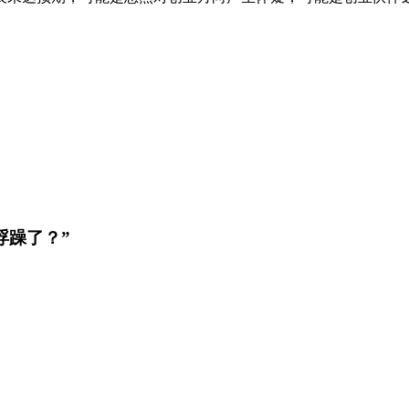
浮躁了？”