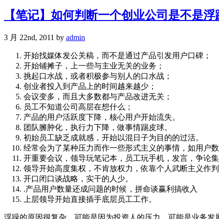
【笔记】如何判断一个创业公司是不是浮
3 月 22nd, 2011 by
admin
开始找媒体发公关稿，而不是通过产品引发用户口碑；
开始铺摊子，上一些与主业无关的业务；
挑起口水战，或者积极参与别人的口水战；
创业者投入到产品上的时间越来越少；
会议变多，而且大多数都与产品改进无关；
员工不知道公司高层在想什么；
产品的用户活跃度下降，核心用户开始流失。
团队臃肿化，执行力下降，做事情踢皮球。
初始员工缺乏成就感，开始以混日子为目的的过活。
经常会为了某种压力而作一些形式主义的事情，如用户数
开重要会议，领导玩笔记本，员工玩手机，发言，争论集中
领导开始高度集权，不肯放权力，依靠个人武断主义作判
开口闭口谈战略，实干的人少。
.产品用户数量还成问题的时候，拼命谈赢利搞收入
上层领导开始直接插手底层员工工作。
浮躁的原因很复杂，可能是因为投资人的压力，可能是业务发