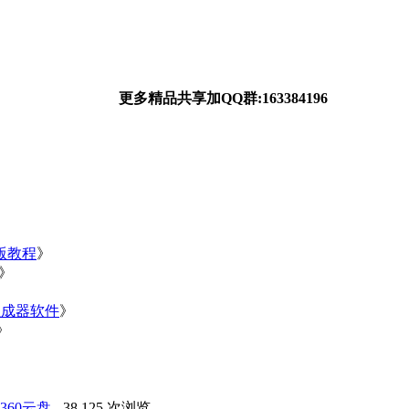
更多精品共享加QQ群:163384196
净版教程
》
》
》
生成器软件
》
》
60云盘
- 38,125 次浏览