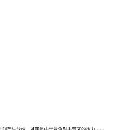
之间产生分歧，可能是由于竞争对手带来的压力⋯⋯