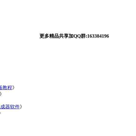
更多精品共享加QQ群:163384196
净版教程
》
》
》
生成器软件
》
》