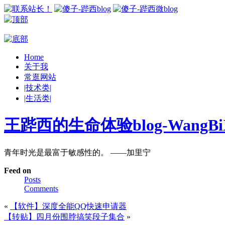
Home
关于我
常逛网站
|技术类|
|生活类|
王跸西的生命体验blog-WangBiX
青年时光是最富于敏感性的。 ——加里宁
Feed on
Posts
Comments
«
【软件】深度全能QQ快速申请器
【转贴】四月份围脖搞笑段子集合
»