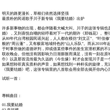
明天的路更漫长，草根们依然选择坚强
最质朴的民谣歌手川子新专辑《我要结婚》出炉
许多新事物的出现，都会伴随着大喊大叫。川子的这张专辑也
婚》，又到喜悦自嘲的轻哼着对下一代的期许《郑钱花》。整
从80年代台湾校园民谣兴起，人人都在模仿“刘文正”、“叶佳
般的“周云蓬”，又有极富地域特色的“山人乐队”。而从201
于时事所做的道德评判，抑或借某些事件的发生宣泄积累的不满
联欢晚会。但他没有因影响力日渐膨胀而满足，没有一刻在原
巾》以及那首流传最为久远的《今生缘》时才会发现川子是一
如果想聆听真实质朴的声音，如果想找到一种朴实的旋律，充
《我要结婚》吧，这张专辑里的八首歌会用全部去揭开你内心
试听一首：
專輯曲目：
01.我要結婚
02.幸福裡