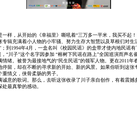
是一样，从开始的《幸福里》嘶吼着“三万多一平米，我买不起！
张专辑充满着小人物的小牢骚、努力生存大智慧以及草根们对生
修”；到1994年4月，一盒名叫《校园民谣》的盒带才使内地民谣
0年起，“川子”这个名字因参加 “榕树下民谣在路上”全国巡演而
情绪。被誉为最接地气的“民生民谣”的领军人物。更在2011
地停留，却在不断的寻求新的开始、新的风景。如果你听到这张
个重情义，侠骨柔肠的男子。
满诚意的歌词。那么，去听这张收录了川子亲自创作，有着震撼
深处最真挚的感动。