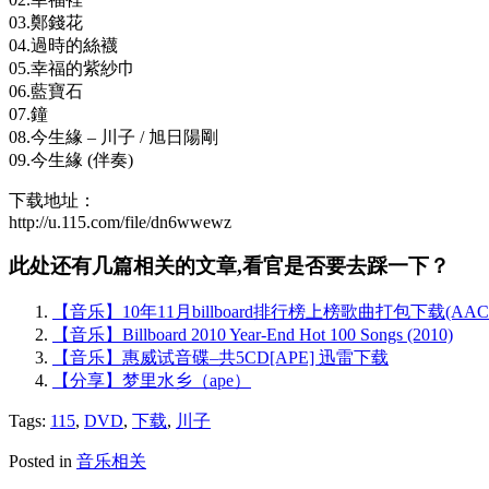
03.鄭錢花
04.過時的絲襪
05.幸福的紫紗巾
06.藍寶石
07.鐘
08.今生緣 – 川子 / 旭日陽剛
09.今生緣 (伴奏)
下载地址：
http://u.115.com/file/dn6wwewz
此处还有几篇相关的文章,看官是否要去踩一下？
【音乐】10年11月billboard排行榜上榜歌曲打包下载(AA
【音乐】Billboard 2010 Year-End Hot 100 Songs (2010)
【音乐】惠威试音碟–共5CD[APE] 迅雷下载
【分享】梦里水乡（ape）
Tags:
115
,
DVD
,
下载
,
川子
Posted in
音乐相关