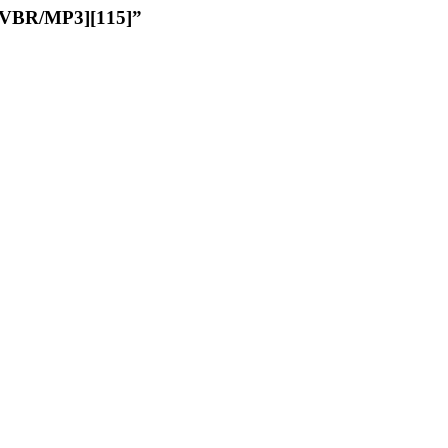
/MP3][115]”