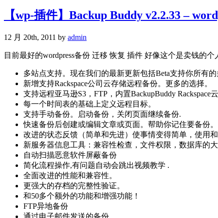
【wp-插件】Backup Buddy v2.2.33 – wo
12 月 20th, 2011 by
admin
目前最好的wordpress备份 迁移 恢复 插件 好像这个是卖钱的个人
多站点支持。现在我们的最新更新包括Beta支持你所有
新增支​​持Rackspace公司云存储远程备份。更多的选择。
支持远程亚马逊S3，FTP，内置BackupBuddy Rackspac
每一个时间表的基础上定义远程目标。
支持手动备份。启动备份，关闭页面继续备份.
快速备份后创建或编辑文章或页面。帮助你记住要备份。
改进的状态反馈（简单和先进）使事情变得简单，使用和
新服务器信息工具：兼容性检查，文件权限，数据库的大小和
自动扫描恶意软件屏蔽备份
简化流程操作,有问题自动会跳出视频教学 .
全面改进的性能和兼容性。
更强大的存档的完整性验证。
和50多个额外的功能和增强功能！
FTP异地备份
通过电子邮件发送的备份