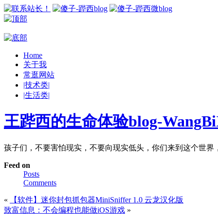
Home
关于我
常逛网站
|技术类|
|生活类|
王跸西的生命体验blog-WangBiX
孩子们，不要害怕现实，不要向现实低头，你们来到这个世界
Feed on
Posts
Comments
«
【软件】迷你封包抓包器MiniSniffer 1.0 云龙汉化版
致富信息：不会编程也能做iOS游戏
»