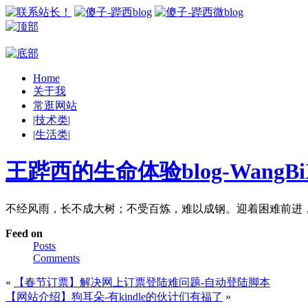
Home
关于我
常逛网站
|技术类|
|生活类|
王跸西的生命体验blog-WangBiX
不经风雨，长不成大树；不受百炼，难以成钢。迎着困难前进
Feed on
Posts
Comments
«
【春节订票】解决网上订票登陆难问题-自动登陆脚本
【网站介绍】狗耳朵-有kindle的伙计们有福了
»