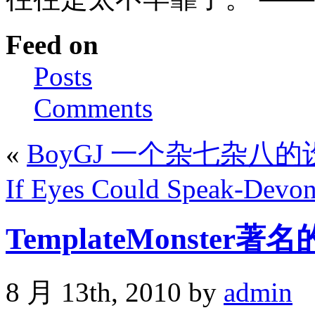
Feed on
Posts
Comments
«
BoyGJ 一个杂七杂八
If Eyes Could Speak-Devon
TemplateMonste
8 月 13th, 2010 by
admin