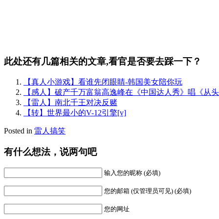
此处还有几篇相关的文章,看官是否要去踩一下？
【真人小游戏】看谁先闭眼睛-韩国美女陪你玩
【感人】破产千万富翁高逸峰在《中国达人秀》唱《从头
【雷人】南北千王对决反赌
【转】世界最小的V-12引擎[v]
Posted in
雷人搞笑
有什么想法，说两句吧
输入您的昵称 (必填)
您的邮箱 (仅管理员可见) (必填)
您的网址