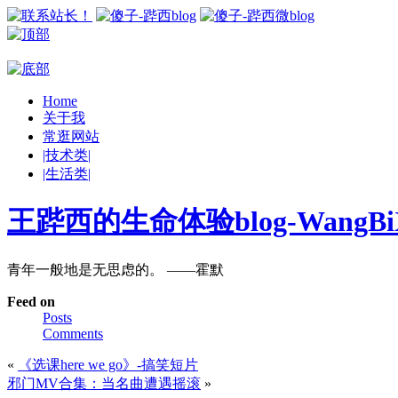
Home
关于我
常逛网站
|技术类|
|生活类|
王跸西的生命体验blog-WangBiX
青年一般地是无思虑的。 ——霍默
Feed on
Posts
Comments
«
《选课here we go》-搞笑短片
邪门MV合集：当名曲遭遇摇滚
»