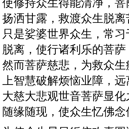
使修持众生得能清净，菩
扬洒甘露，救渡众生脱离
只是娑婆世界众生，常习
脱离，使行诸利乐的菩萨
然而菩萨慈悲，为救众生
上智慧破解烦恼业障，远
大慈大悲观世音菩萨显化
随缘随现，使众生忆佛念