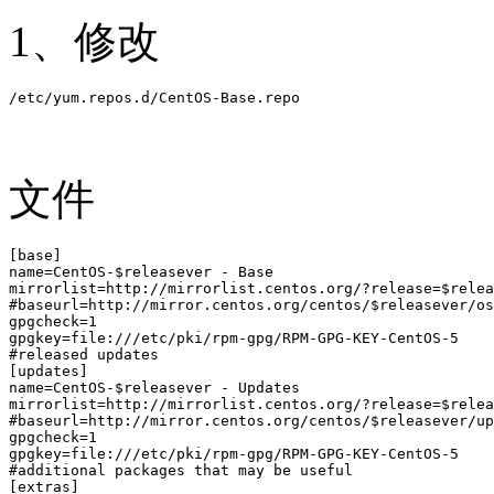
1、修改
文件
[base] 

name=CentOS-$releasever - Base 

mirrorlist=http://mirrorlist.centos.org/?release=$relea
#baseurl=http://mirror.centos.org/centos/$releasever/os
gpgcheck=1 

gpgkey=file:///etc/pki/rpm-gpg/RPM-GPG-KEY-CentOS-5

#released updates 

[updates] 

name=CentOS-$releasever - Updates 

mirrorlist=http://mirrorlist.centos.org/?release=$relea
#baseurl=http://mirror.centos.org/centos/$releasever/up
gpgcheck=1 

gpgkey=file:///etc/pki/rpm-gpg/RPM-GPG-KEY-CentOS-5

#additional packages that may be useful 

[extras] 
