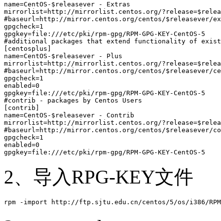
name=CentOS-$releasever - Extras 

mirrorlist=http://mirrorlist.centos.org/?release=$relea
#baseurl=http://mirror.centos.org/centos/$releasever/ex
gpgcheck=1 

gpgkey=file:///etc/pki/rpm-gpg/RPM-GPG-KEY-CentOS-5

#additional packages that extend functionality of exist
[centosplus] 

name=CentOS-$releasever - Plus 

mirrorlist=http://mirrorlist.centos.org/?release=$relea
#baseurl=http://mirror.centos.org/centos/$releasever/ce
gpgcheck=1 

enabled=0 

gpgkey=file:///etc/pki/rpm-gpg/RPM-GPG-KEY-CentOS-5

#contrib - packages by Centos Users 

[contrib] 

name=CentOS-$releasever - Contrib 

mirrorlist=http://mirrorlist.centos.org/?release=$relea
#baseurl=http://mirror.centos.org/centos/$releasever/co
gpgcheck=1 

enabled=0 

2、导入RPG-KEY文件