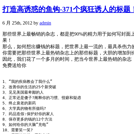
打造高诱惑的鱼钩-371个疯狂诱人的标题
6 月 25th, 2012 by
admin
那些世界上最畅销的杂志，都是把90%的精力用于如何写封
果！
那么，如何想出赚钱的标题，把世界上最一流的，最具杀伤力
你需要把那些世界上最热销杂志上的那些标题，大胆的增加到
因此，我们花了一个多月的时间，把当今世界上最热销的杂志《
免费送给你
1、“我的疾病教会了我什么”

2、改善你的生活的25个新突破

3、见见美国最卑鄙的人

4、正常还是傻子?阐释你的习惯、怪癖和疑虑

5、终止衰老的新药

6、大学真的物有所值吗?

7、药品造假:保护好你的家人

8、保存更多的钱的12个方法

9、如何给你的大脑“充电”

10、需要笑一笑?
