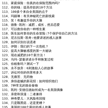
111、家庭保险：你真的在保险范围内吗?

112、你的钱：提高存款的10个方法

113、100多个来自全美国的点子

114、玛丽琳：有关神秘死亡的新线索

115、笑！有趣提升你的大脑

116、德鲁·凯利：减肥，成长，然后恋爱

117、可以救你命的一种维生素

118、医生如何拿你的生命冒险:7个保护你自己的方法

119、尼古拉斯·凯奇:他要讲述的感人故事

120、如何识别出说谎者

121、伊朗：我们的下一次危机？

122、提高大脑敏感度的第一大秘诀

123、现在减肥的10个新方法！

124、乌玛·瑟曼讲述分手和恢复过程

125、你粗鲁吗？测试一下

126、永不放弃：6则激励人心的故事

127、诉讼对你的伤害有多大

128、无痛苦、无药物

129、身份盗贼的新花招：如何组织他们

130、7种常见的致命食物

131、凯利·安德伍德如何成为一名美国偶像

132、亲密和浪漫：二者兼得

133、神奇婴儿：大风险有回报

134、只是颗黑痣，还是更糟？

135、美国的100个最好的感人故事
