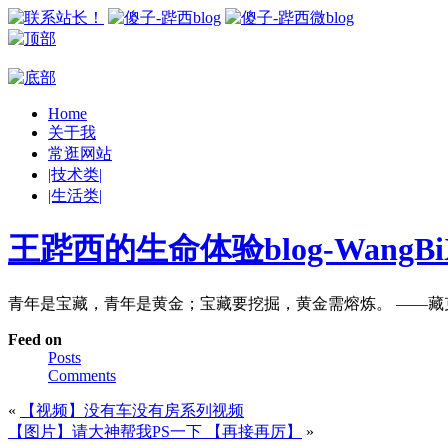
Home
关于我
常逛网站
|技术类|
|生活类|
王跸西的生命体验blog-WangBiX
青年是宝藏，青年是黄金；宝藏要挖掘，黄金需熔炼。 ——藏
Feed on
Posts
Comments
«
【视频】没有车没有房系列视频
【图片】请大神帮我PS一下 【再接再厉】
»