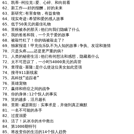
61、凯蒂·柯拉克:爱、心碎、和向前看

62、新工作——好的报酬，好的未来

63、新研究:有害食物，有益食物

64、现实奇迹:希望和爱的感人故事

65、低于50美元的最佳礼物

66、里根被杀的那天:他们向我们隐瞒了什么

67、我的爸爸和我，一个关于爱的故事

68、被敲竹杠了！你的钱被敲走了?

69、独家报道！甲充虫乐队不为人知的故事:争执、友谊和激情

70、只是头疼………还是更严重的病?

71、人类的秘密生活:他们有何想法和感想，隐藏着什么

72、太不可思议了，一小时54000美元的高管

79、查理兹·塞隆:是什么使这位美女如此坚强

74、搜寻911新线索

75、高科技“追踪者”

76、英雄宠物

77、赢得和癌症之间的战争

78、你的身体:12个惊人的事实

79、笑的越多，活月越长

80、里斯·威瑟斯彭：实事求是，并做到真正幽默

81、一名不可能的杀手

82、过度溺爱

83、活了！从冰冷的水中救出

84、第1000期特刊

85、将改变你的生活的14个惊人趋势
