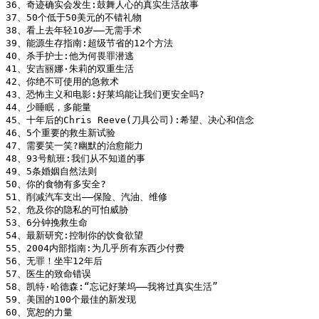
36、奇迹确实会发生:鼓舞人心的真实生活故事

37、50个低于50美元的不错礼物

38、看上去年轻10岁——无需手术

39、能源生存指南:超级节省的12个方法

40、杀手护士:他为何畏罪潜逃

41、安吉丽娜·朱莉的双重生活

42、你绝不可使用的急救术

43、恐怖主义和电影:好莱坞能让我们更安全吗?

44、少睡眠，多能量

45、十年后的Chris Reeve(刀具公司):希望、决心和信念

46、5个重要的救生新试验

47、需要笑一笑?幽默的治愈能力

48、93号航班:我们从不知道的事

49、5条婚姻自然法则

50、你的食物有多安全?

51、削减汽车支出——保险、汽油、维修

52、危及你的隐私的可怕威胁

53、6分钟挽救生命

54、最新研究:控制你的饮食欲望

55、2004内部指南:为几乎所有东西少付费

56、无罪！坐牢12年后

57、医生的致命错误

58、凯特·哈德森:“忘记好莱坞——我将过真实生活”

59、美国的100个最佳的新发现

60、宽恕的力量
