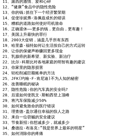
11、露西的激情、爱和心碎

12、“健康”食品中的隐性危险

13、你的钱:抓住下一个经济繁荣期

14、促使珍妮弗·洛佩兹成长的错误

15、糟糕的道路如何使好司机致命

16、正确退休——更多的钱，更自由，更有趣！

17、美国上升最快的罪行

18、2003大促销，涵盖几乎所有东西

19、哈里森·福特如何让生活按自己的方式运转

20、让你的保健声称赚回更多现金

21、乳腺癌的新希望、新实验、新治疗

22、比尔·科斯比对各地家庭的明智有趣的建议

23、你家里的隐形损害

24、轻松削减巨额账单的方法

25、JFK(约翰·F·肯尼迪)不为人知的秘密

26、改善睡眠的秘诀

27、隐性危险:你的汽车真的安全吗?

28、后退如何使凯文·斯帕西登上顶峰

29、将汽车保险减少50%

30、如何避免致命的医疗错误

31、理查德·盖尔通往幸福的惊人之路

32、来自一位窃贼的安全建议

33、节食新招:你想减多少，就减多少

34、桑德拉·布洛克:“我是世界上最坏的明星”

35、如何消除你的疼痛
