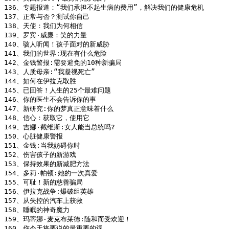
136、专题报道：“我们承担不起生病的费用”，解决我们的健康危机

137、正常与否？测试你自己

138、天使：我们为何相信

139、罗宾·威廉：笑的力量

140、骇人听闻！孩子面对的新威胁

141、我们的世界:现在有什么危险

142、金钱警报:需要避免的10种新骗局

143、人质母亲:“我凝视死亡”

144、如何在伊拉克取胜

145、已回答！人生的25个最难问题

146、你的医生不会告诉你的事

147、新研究:你的梦真正意味着什么

148、信心：获取它，使用它

149、吉娜·截维斯:女人能当总统吗?

150、心脏健康警报

151、金钱:当我妨碍你时

152、伤害孩子的新游戏

153、保持效果的新减肥方法

154、多莉·帕顿:她的一次真爱

155、可耻！新的慈善骗局

156、伊拉克战争:爆破组英雄

157、从失控的汽车上获救

158、睡眠的神奇魔力

159、玛蒂娜·麦克布莱德:随和而受欢迎！

160、你今天将要说的最重要的词
