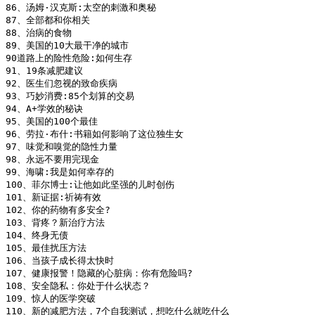
86、汤姆·汉克斯:太空的刺激和奥秘

87、全部都和你相关

88、治病的食物

89、美国的10大最干净的城市

90道路上的险性危险:如何生存

91、19条减肥建议

92、医生们忽视的致命疾病

93、巧妙消费:85个划算的交易

94、A+学效的秘诀

95、美国的100个最佳

96、劳拉·布什:书籍如何影响了这位独生女

97、味觉和嗅觉的隐性力量

98、永远不要用完现金

99、海啸:我是如何幸存的

100、菲尔博士:让他如此坚强的儿时创伤

101、新证据:祈祷有效

102、你的药物有多安全?

103、背疼？新治疗方法

104、终身无债

105、最佳扰压方法

106、当孩子成长得太快时

107、健康报警！隐藏的心脏病：你有危险吗?

108、安全隐私：你处于什么状态？

109、惊人的医学突破

110、新的减肥方法，7个自我测试，想吃什么就吃什么
