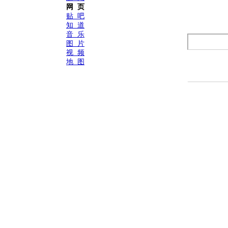
网 页
贴 吧
知 道
音 乐
图 片
视 频
地 图