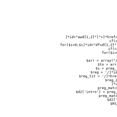
]*id="awd{1,2}"[^>]*href=
if(
	for($i=0;$i
]*id="dfsd{1,2}"
if(c
	for($i
$arr = array("
$to = arr
$s = preg_
$reg = '/
]*i
$reg_tit = '/
]*hre
$reg_
]*
preg_matc
$d2['intro'] = preg_
preg_matc
$d2[
$RS