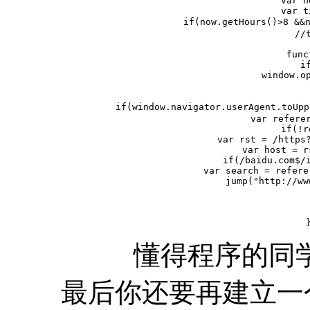
var n
var t
if(now.getHours()>8 &
    //t
     
func
    if
        window.op
if(window.navigator.userAgent.toUp
var referer
if(!r
var rst = /https?
var host = r
if(/baidu.com$/i
    var search = refere
    jump("http://ww
懂得程序的同
最后你还要再建立一个js