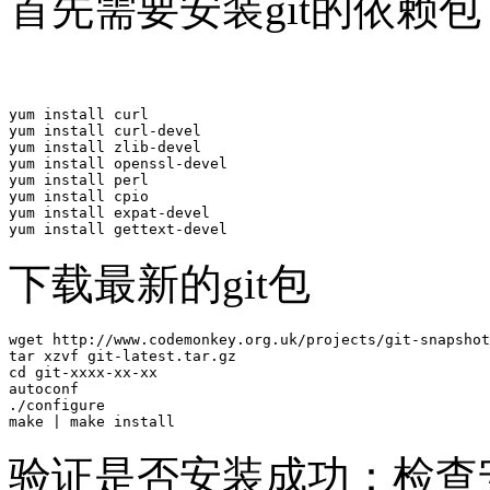
首先需要安装git的依赖包
yum install curl

yum install curl-devel

yum install zlib-devel

yum install openssl-devel

yum install perl

yum install cpio

yum install expat-devel

下载最新的git包
wget http://www.codemonkey.org.uk/projects/git-snapshot
tar xzvf git-latest.tar.gz

cd git-xxxx-xx-xx

autoconf

./configure

验证是否安装成功：检查