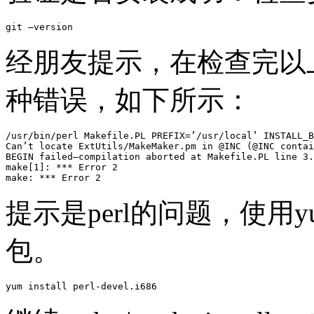
经朋友提示，在检查完以
种错误，如下所示：
/usr/bin/perl Makefile.PL PREFIX=’/usr/local’ INSTALL_B
Can’t locate ExtUtils/MakeMaker.pm in @INC (@INC contai
BEGIN failed–compilation aborted at Makefile.PL line 3.

make[1]: *** Error 2

提示是perl的问题，使用yum s
包。