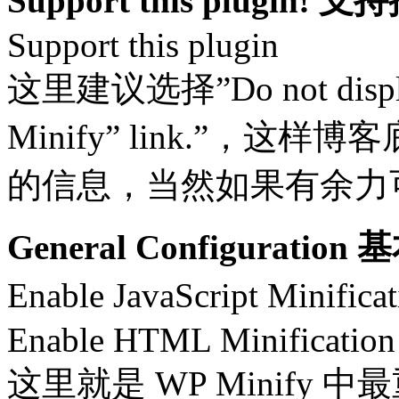
Support this plugin!
Support this plugin
这里建议选择”Do not display
Minify” link.”，这样
的信息，当然如果有余力
General Configuratio
Enable JavaScript Minific
Enable HTML Minification
这里就是 WP Minify