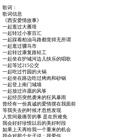
歌词：
歌词信息
《西安爱情故事》
一起逛过大雁塔
一起转过小寨百汇
一起踩着柏油马路都觉得无所谓
一起逛过骡马市
一起转过康复路轻工
一起坐在护城河边儿快乐的唱歌
一起等过215公交
一起吃过竹园的火锅
一起坐在路边吃过烤肉和砂锅
一起登上南门城墙
一起放过许愿的风筝
一起经历突然袭来的狂风暴雨
曾经有一份真诚的爱情摆在我面前
等我失去的时候才忽然发现
人世间最痛苦的事 是在所难免
我会好好珍惜以后的美好时段
如果上天再给我一个重来的机会
我会对那个女子说：我爱你