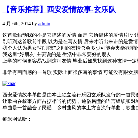
【音乐推荐】西安爱情故事-玄乐队
4 月 6th, 2014 by
admin
这首歌触动我的不是它描述的爱情 而是 它所描述的爱情片段 
刚听到这首歌前半段 以为是在写友情 后来才听出来讲的是爱情
我个人认为男女“好朋友”之间的友情总会多少可能会夹杂欲望的
我这里“好朋友”主要说的是 生活中非常要好的朋友
上学的时候更容易找到这种友情 毕业后如果找到这种友情一定要
非常有画面感的一首歌 实际上面很多写的事情 可能没有跟女朋
西安爱情故事单曲是由本土独立流行乐团玄乐队发行的一首民
让歌曲在叙事方面占据相当的优势，通俗易懂的语言组织和对
单曲是一首融合了民谣、乡村曲风的本土方言流行单曲，歌曲
虾米网试听：