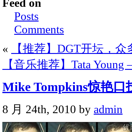
Feed on
Posts
Comments
«
【推荐】DGT开坛，众
【音乐推荐】Tata Young – My
Mike Tompkins惊艳
8 月 24th, 2010 by
admin