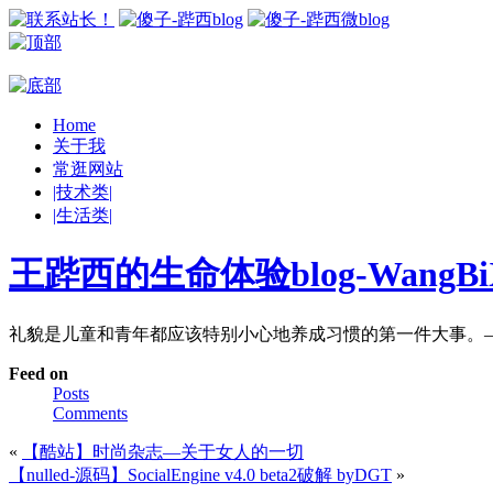
Home
关于我
常逛网站
|技术类|
|生活类|
王跸西的生命体验blog-WangBiX
礼貌是儿童和青年都应该特别小心地养成习惯的第一件大事。—
Feed on
Posts
Comments
«
【酷站】时尚杂志—关于女人的一切
【nulled-源码】SocialEngine v4.0 beta2破解 byDGT
»