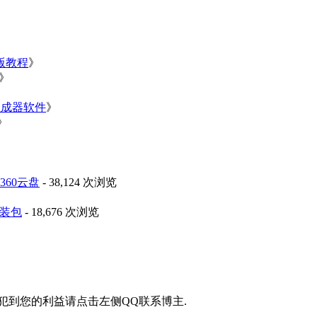
净版教程
》
》
》
生成器软件
》
》
60云盘
- 38,124 次浏览
安装包
- 18,676 次浏览
侵犯到您的利益请点击左侧QQ联系博主.