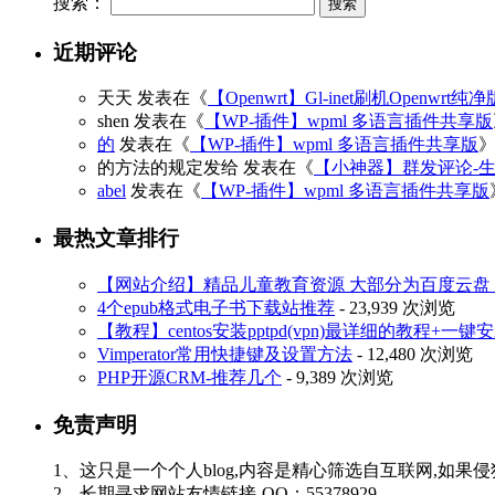
搜索：
近期评论
天天
发表在《
【Openwrt】Gl-inet刷机Openwrt纯
shen
发表在《
【WP-插件】wpml 多语言插件共享版
的
发表在《
【WP-插件】wpml 多语言插件共享版
的方法的规定发给
发表在《
【小神器】群发评论-
abel
发表在《
【WP-插件】wpml 多语言插件共享版
最热文章排行
【网站介绍】精品儿童教育资源 大部分为百度云盘 3
4个epub格式电子书下载站推荐
- 23,939 次浏览
【教程】centos安装pptpd(vpn)最详细的教程+一键
Vimperator常用快捷键及设置方法
- 12,480 次浏览
PHP开源CRM-推荐几个
- 9,389 次浏览
免责声明
1、这只是一个个人blog,内容是精心筛选自互联网,如果
2、长期寻求网站友情链接-QQ：55378929