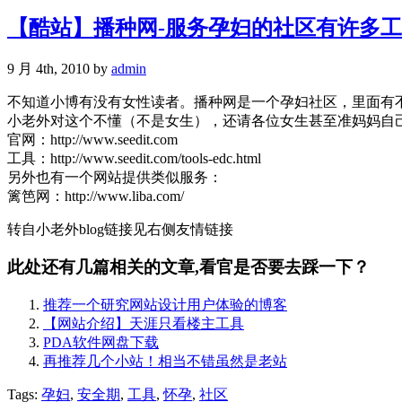
【酷站】播种网-服务孕妇的社区有许多
9 月 4th, 2010 by
admin
不知道小博有没有女性读者。播种网是一个孕妇社区，里面有
小老外对这个不懂（不是女生），还请各位女生甚至准妈妈自
官网：http://www.seedit.com
工具：http://www.seedit.com/tools-edc.html
另外也有一个网站提供类似服务：
篱笆网：http://www.liba.com/
转自小老外blog链接见右侧友情链接
此处还有几篇相关的文章,看官是否要去踩一下？
推荐一个研究网站设计用户体验的博客
【网站介绍】天涯只看楼主工具
PDA软件网盘下载
再推荐几个小站！相当不错虽然是老站
Tags:
孕妇
,
安全期
,
工具
,
怀孕
,
社区