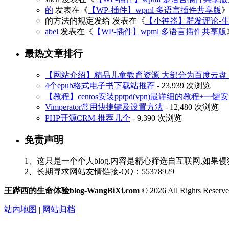
的
发表在《
【WP-插件】wpml 多语言插件共享版
的方法的规定发给
发表在《
【小神器】群发评论-
abel
发表在《
【WP-插件】wpml 多语言插件共享版
最热文章排行
【网站介绍】精品儿童教育资源 大部分为百度云盘 3
4个epub格式电子书下载站推荐
- 23,939 次浏览
【教程】centos安装pptpd(vpn)最详细的教程+一键
Vimperator常用快捷键及设置方法
- 12,480 次浏览
PHP开源CRM-推荐几个
- 9,390 次浏览
免责声明
1、这只是一个个人blog,内容是精心筛选自互联网,如果
2、长期寻求网站友情链接-QQ：55378929
王跸西的生命体验blog-WangBiXi.com
© 2026 All Rights Reserve
站内地图
|
网站归档