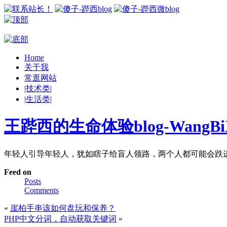
Home
关于我
常逛网站
|技术类|
|生活类|
王跸西的生命体验blog-WangBiX
年轻人引导年轻人，犹如瞎子给盲人领路，两个人都可能会跌
Feed on
Posts
Comments
«
崖柏手串该如何盘玩和保养？
PHP中文分词，自动获取关键词
»