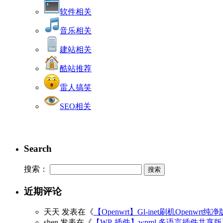
软件相关
音乐相关
建站相关
酷站推荐
雷人搞笑
SEO相关
Search
搜索：
近期评论
天天
发表在《
【Openwrt】Gl-inet刷机Openwrt纯
shen
发表在《
【WP-插件】wpml 多语言插件共享版