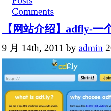
Posts
Comments
【网站介绍】adfly
9 月 14th, 2011 by
admin
2