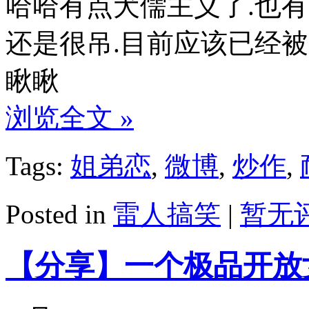
哈哈有点犬儒主义了.也
还是很吊.目前应该已经
瞅瞅
浏览全文 »
Tags:
姐弟恋
,
微博
,
炒作
,
Posted in
雷人搞笑
|
暂无评
【分享】一个极品开放