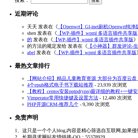
搜索：
近期评论
天天
发表在《
【Openwrt】Gl-inet刷机Openwrt纯
shen
发表在《
【WP-插件】wpml 多语言插件共享版
的
发表在《
【WP-插件】wpml 多语言插件共享版
的方法的规定发给
发表在《
【小神器】群发评论-
abel
发表在《
【WP-插件】wpml 多语言插件共享版
最热文章排行
【网站介绍】精品儿童教育资源 大部分为百度云盘 3
4个epub格式电子书下载站推荐
- 23,939 次浏览
【教程】centos安装pptpd(vpn)最详细的教程+一键
Vimperator常用快捷键及设置方法
- 12,480 次浏览
PHP开源CRM-推荐几个
- 9,390 次浏览
免责声明
1、这只是一个个人blog,内容是精心筛选自互联网,如果
2、长期寻求网站友情链接-QQ：55378929