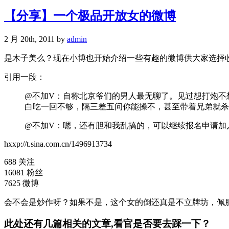
【分享】一个极品开放女的微博
2 月 20th, 2011 by
admin
是木子美么？现在小博也开始介绍一些有趣的微博供大家选择
引用一段：
@不加V：自称北京爷们的男人最无聊了。见过想打炮不
白吃一回不够，隔三差五问你能操不，甚至带着兄弟就杀
@不加V：嗯，还有胆和我乱搞的，可以继续报名申请加
hxxp://t.sina.com.cn/1496913734
688 关注
16081 粉丝
7625 微博
会不会是炒作呀？如果不是，这个女的倒还真是不立牌坊，佩
此处还有几篇相关的文章,看官是否要去踩一下？