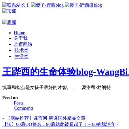
Home
关于我
常逛网站
|技术类|
|生活类|
王跸西的生命体验blog-WangBiX
慎重和检点是女孩子最好的才智。 ——夏洛蒂·勃朗特
Feed on
Posts
Comments
«
【网站推荐】译言网-翻译国外精品文章
【转】00后QQ签名，90后就此被超越了！～80的我泪奔
»