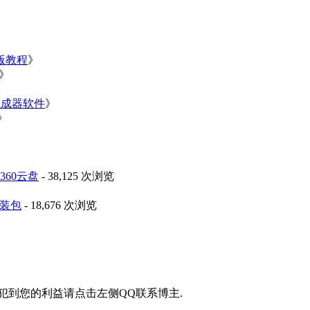
净版教程
》
》
》
生成器软件
》
》
60云盘
- 38,125 次浏览
安装包
- 18,676 次浏览
侵犯到您的利益请点击左侧QQ联系博主.