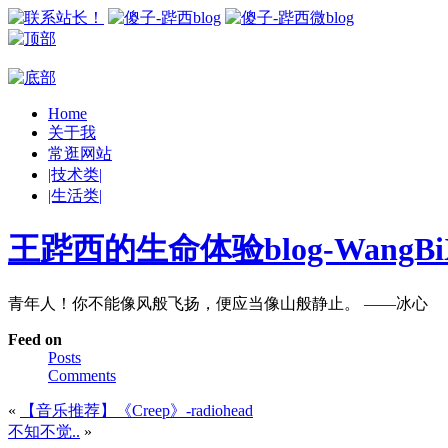
Home
关于我
常逛网站
|技术类|
|生活类|
王跸西的生命体验blog-WangBiX
青年人！你不能像风般飞扬，便应当像山般静止。 ——冰心
Feed on
Posts
Comments
«
【音乐推荐】《Creep》-radiohead
不知不觉..
»