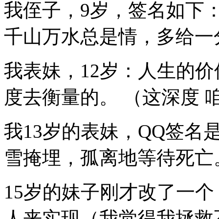
我侄子，9岁，签名如下
千山万水总是情，多给一
我表妹，12岁：人生的
度去衡量的。 （这深度 
我13岁的表妹，QQ签名
雪掩埋，孤离地等待死亡
15岁的妹子刚才改了一
人来实现（我觉得我拯救