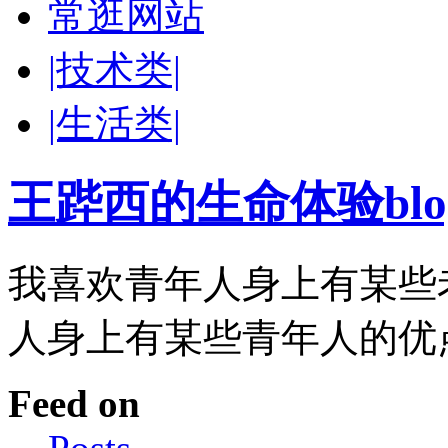
常逛网站
|技术类|
|生活类|
王跸西的生命体验blog-W
我喜欢青年人身上有某些
人身上有某些青年人的优
Feed on