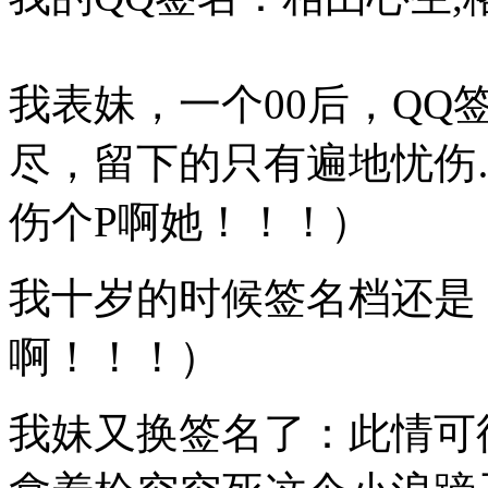
我表妹，一个00后，QQ
尽，留下的只有遍地忧伤
伤个P啊她！！！）
我十岁的时候签名档还是：
啊！！！）
我妹又换签名了：此情可