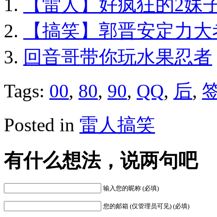
【雷人】好疯狂的2妹
【搞笑】郭晋安定力大
回音哥带你玩水果忍者
Tags:
00
,
80
,
90
,
QQ
,
后
,
Posted in
雷人搞笑
有什么想法，说两句吧
输入您的昵称 (必填)
您的邮箱 (仅管理员可见) (必填)