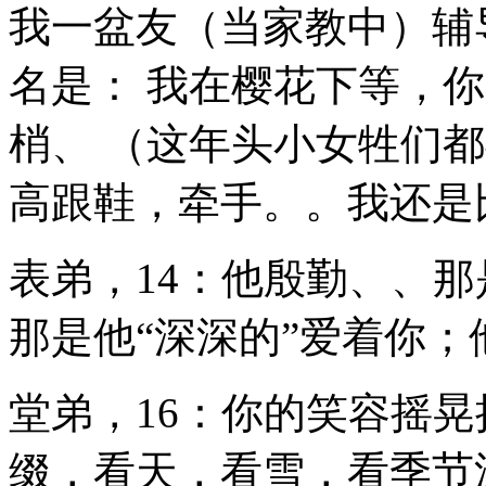
我一盆友（当家教中）辅
名是： 我在樱花下等，
梢、 （这年头小女牲们
高跟鞋，牵手。。我还是
表弟，14：他殷勤、、
那是他“深深的”爱着你
堂弟，16：你的笑容摇
缀，看天，看雪，看季节