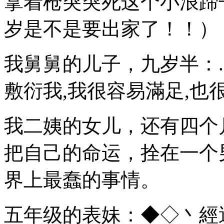
拿着枪突突死这个小浪蹄
岁是不是要出家了！！）
我舅舅的儿子，九岁半：.
敷衍我,我很容易滿足,也
我二姨的女儿，还有四个
把自己的命运，拴在一个
界上最蠢的事情。
五年级的表妹：◆◇丶經