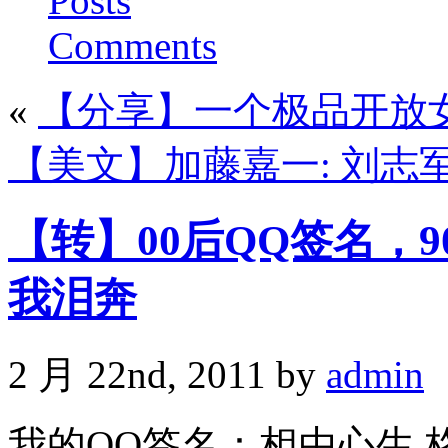
Posts
Comments
«
【分享】一个极品开放
【美文】加藤嘉一: 刘志
【转】00后QQ签名，
我泪奔
2 月 22nd, 2011 by
admin
我的QQ签名：相由心生,