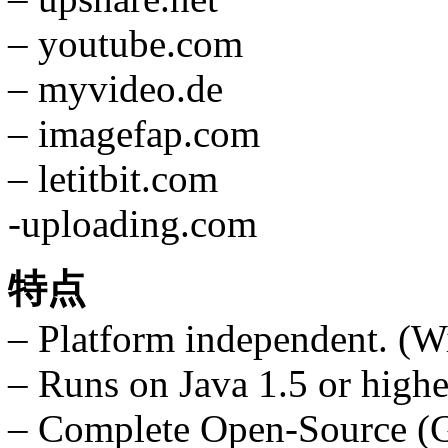
– youtube.com
– myvideo.de
– imagefap.com
– letitbit.com
-uploading.com
特点
– Platform independent. (W
– Runs on Java 1.5 or highe
– Complete Open-Source (