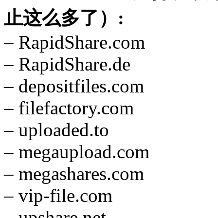
止这么多了）:
– RapidShare.com
– RapidShare.de
– depositfiles.com
– filefactory.com
– uploaded.to
– megaupload.com
– megashares.com
– vip-file.com
– upshare.net