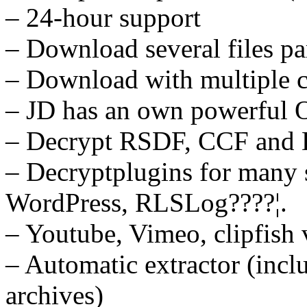
– 24-hour support
– Download several files par
– Download with multiple 
– JD has an own powerful 
– Decrypt RSDF, CCF and 
– Decryptplugins for many s
WordPress, RLSLog????¦.
– Youtube, Vimeo, clipfis
– Automatic extractor (incl
archives)