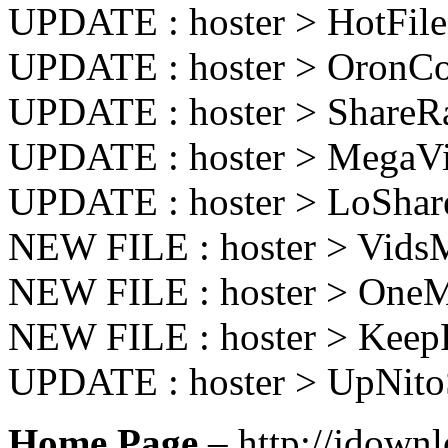
UPDATE : hoster > HotFi
UPDATE : hoster > OronC
UPDATE : hoster > ShareR
UPDATE : hoster > MegaV
UPDATE : hoster > LoSha
NEW FILE : hoster > Vid
NEW FILE : hoster > On
NEW FILE : hoster > Kee
UPDATE : hoster > UpNit
Home Page
– http://jdownl