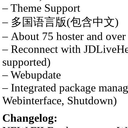
– Theme Support
– 多国语言版(包含中文)
– About 75 hoster and over
– Reconnect with JDLiveHea
supported)
– Webupdate
– Integrated package manage
Webinterface, Shutdown)
Changelog: