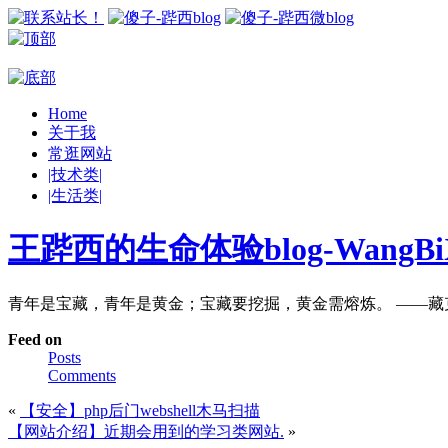
Home
关于我
常逛网站
|技术类|
|生活类|
王跸西的生命体验blog-WangBiX
青年是宝藏，青年是黄金；宝藏要挖掘，黄金需熔炼。 ——藏
Feed on
Posts
Comments
«
【安全】php后门webshell木马扫描
【网站介绍】近期会用到的学习类网站.
»