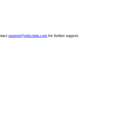
ntact
support@mfscripts.com
for further support.