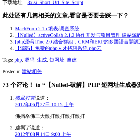
下载地址：
3x.si_Short_Url_Site_Script
此处还有几篇相关的文章,看官是否要去踩一下？
MachForm 2.1b 填表/调查系统
【Nulled】activeCollab 2.1.2 协作开发与项目管理 建站源
[php源码]Tine 2.0 結合群組，CRM和ERP的多國語言開
【源码】免费的php人才招聘系统-php云
Tags:
php
,
源码
,
生成
,
短网址
,
自建
Posted in
建站相关
73 个评论！ to “【Nulled-破解】PHP 短网址生成器源码-PHP
撒旦打算
说道：
2012年06月27日 10:15 上午
佛挡杀佛三大散打散打散打散打
虚弱了
说道：
2012年08月14日 9:00 上午