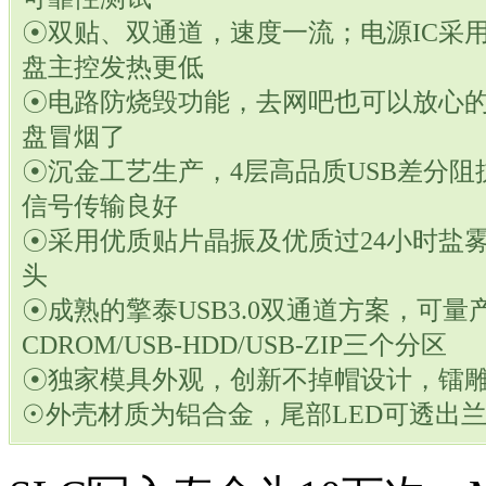
☉双贴、双通道，速度一流；电源IC采用D
盘主控发热更低
☉电路防烧毁功能，去网吧也可以放心的
盘冒烟了
☉沉金工艺生产，4层高品质USB差分阻抗
信号传输良好
☉采用优质贴片晶振及优质过24小时盐雾
头
☉成熟的擎泰USB3.0双通道方案，可量产
CDROM/USB-HDD/USB-ZIP三个分区
☉独家模具外观，创新不掉帽设计，镭雕注册
☉外壳材质为铝合金，尾部LED可透出