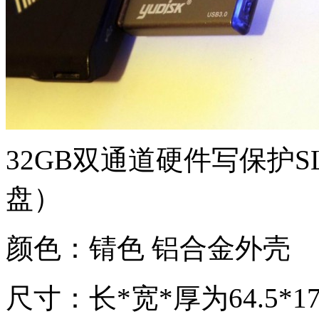
32GB双通道硬件写保护SL
盘）
颜色：锖色 铝合金外壳
尺寸：长*宽*厚为64.5*17