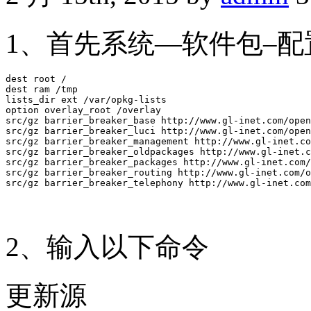
1、首先系统—软件包–
dest root /

dest ram /tmp

lists_dir ext /var/opkg-lists

option overlay_root /overlay

src/gz barrier_breaker_base http://www.gl-inet.com/open
src/gz barrier_breaker_luci http://www.gl-inet.com/open
src/gz barrier_breaker_management http://www.gl-inet.co
src/gz barrier_breaker_oldpackages http://www.gl-inet.c
src/gz barrier_breaker_packages http://www.gl-inet.com/
src/gz barrier_breaker_routing http://www.gl-inet.com/o
2、输入以下命令
更新源