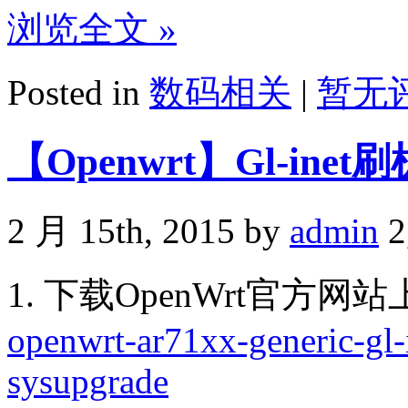
浏览全文 »
Posted in
数码相关
|
暂无评
【Openwrt】Gl-ine
2 月 15th, 2015 by
admin
2
1. 下载OpenWrt官方
openwrt-ar71xx-generic-gl
sysupgrade