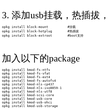
3. 添加usb挂载，热插拔，
opkg install block-mount          #挂载

opkg install block-hotplug        #热插拔     

加入以下的package
opkg install kmod-fs-ntfs

opkg install kmod-fs-vfat

opkg install kmod-fs-ext4

opkg install kmod-fs-autofs4

opkg install kmod-nls-cp437

opkg install kmod-nls-iso8859-1

opkg install kmod-nls-utf8

opkg install kmod-scsi-core

opkg install kmod-usb-core

opkg install kmod-usb-ohci

opkg install kmod-usb-storage
