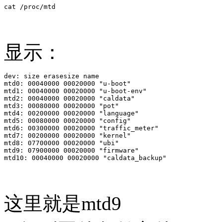
显示：
dev: size erasesize name

mtd0: 00040000 00020000 "u-boot"

mtd1: 00040000 00020000 "u-boot-env"

mtd2: 00040000 00020000 "caldata"

mtd3: 00080000 00020000 "pot"

mtd4: 00200000 00020000 "language"

mtd5: 00080000 00020000 "config"

mtd6: 00300000 00020000 "traffic_meter"

mtd7: 00200000 00020000 "kernel"

mtd8: 07700000 00020000 "ubi"

mtd9: 07900000 00020000 "firmware"

这里就是mtd9