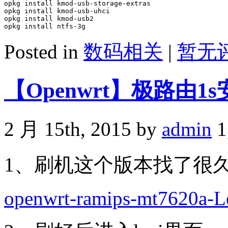
opkg install kmod-usb-storage-extras

opkg install kmod-usb-uhci

opkg install kmod-usb2

Posted in
数码相关
|
暂无评
【Openwrt】极路由1s安
2 月 15th, 2015 by
admin
1
1、刷机这个版本找了很
openwrt-ramips-mt7620a-L