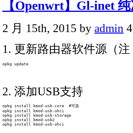
【Openwrt】Gl-inet
2 月 15th, 2015 by
admin
4
1. 更新路由器软件源（
2. 添加USB支持
opkg install kmod-usb-core  #可选

opkg install kmod-usb-uhci

opkg install kmod-usb-storage

opkg install kmod-usb2
