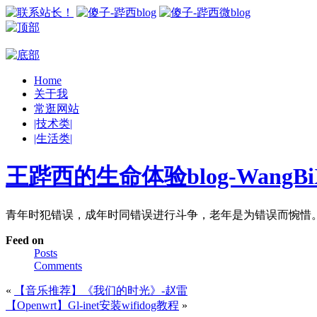
Home
关于我
常逛网站
|技术类|
|生活类|
王跸西的生命体验blog-WangBiX
青年时犯错误，成年时同错误进行斗争，老年是为错误而惋惜
Feed on
Posts
Comments
«
【音乐推荐】《我们的时光》-赵雷
【Openwrt】Gl-inet安装wifidog教程
»