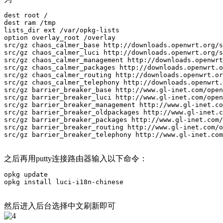
dest root /

dest ram /tmp

lists_dir ext /var/opkg-lists

option overlay_root /overlay

src/gz chaos_calmer_base http://downloads.openwrt.org/s
src/gz chaos_calmer_luci http://downloads.openwrt.org/s
src/gz chaos_calmer_management http://downloads.openwrt
src/gz chaos_calmer_packages http://downloads.openwrt.o
src/gz chaos_calmer_routing http://downloads.openwrt.or
src/gz chaos_calmer_telephony http://downloads.openwrt.
src/gz barrier_breaker_base http://www.gl-inet.com/open
src/gz barrier_breaker_luci http://www.gl-inet.com/open
src/gz barrier_breaker_management http://www.gl-inet.co
src/gz barrier_breaker_oldpackages http://www.gl-inet.c
src/gz barrier_breaker_packages http://www.gl-inet.com/
src/gz barrier_breaker_routing http://www.gl-inet.com/o
之后再用putty连接路由器输入以下命令：
opkg update

然后进入后台选择中文刷新即可