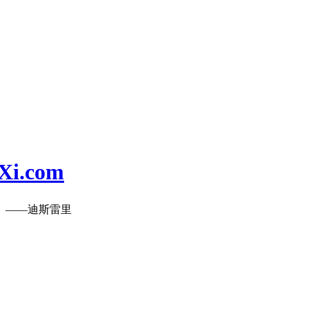
i.com
。——迪斯雷里