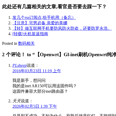
此处还有几篇相关的文章,看官是否要去踩一下？
发几个rss订阅点,给手机用（备忘）
【注意】宅男必备 亲爱的美娜
【转】做互联网手机要防风防火防盗，还要防罗永浩。
[转载]火机装逼指南
Posted in
数码相关
2 个评论！ to “【Openwrt】Gl-inet刷机Openwrt
PLsheep
说道：
2016年03月23日 11:19 上午
我是新手，想问问
我的是inet AR150可以用这固件吗？
这固件兼容大部分inet路由器？
天天
说道：
2026年02月5日 1:39 下午
总是刷不成功，不知为什么，刷新后就是红灯，不能得到I