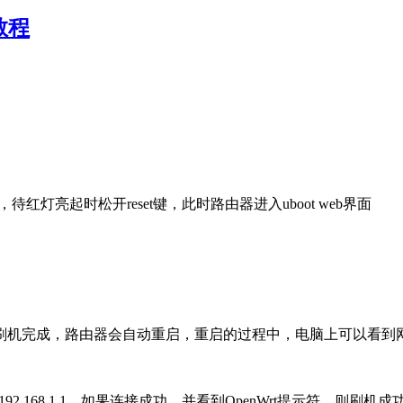
版教程
待红灯亮起时松开reset键，此时路由器进入uboot web界面
，刷机完成，路由器会自动重启，重启的过程中，电脑上可以看到
。
t 到192.168.1.1，如果连接成功，并看到OpenWrt提示符，则刷机成