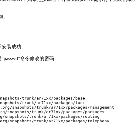
了
包。
表示安装成功
passwd”命令修改的密码
napshots/trunk/ar71xx/packages/base

napshots/trunk/ar71xx/packages/luci

.org/snapshots/trunk/ar71xx/packages/management

rg/snapshots/trunk/ar71xx/packages/packages

g/snapshots/trunk/ar71xx/packages/routing
