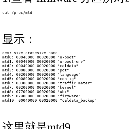
显示：
dev: size erasesize name

mtd0: 00040000 00020000 "u-boot"

mtd1: 00040000 00020000 "u-boot-env"

mtd2: 00040000 00020000 "caldata"

mtd3: 00080000 00020000 "pot"

mtd4: 00200000 00020000 "language"

mtd5: 00080000 00020000 "config"

mtd6: 00300000 00020000 "traffic_meter"

mtd7: 00200000 00020000 "kernel"

mtd8: 07700000 00020000 "ubi"

mtd9: 07900000 00020000 "firmware"

这里就是mtd9